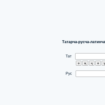
Татарча-русча-латинча
Тат
Рус