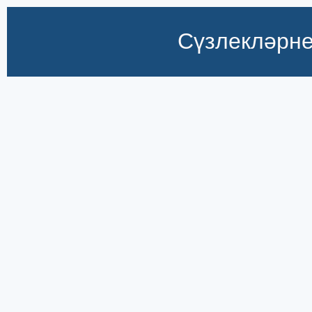
Сүзлекләрне