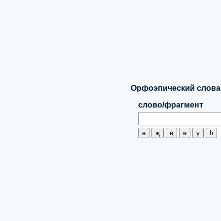
Орфоэпический словар
слово/фрагмент