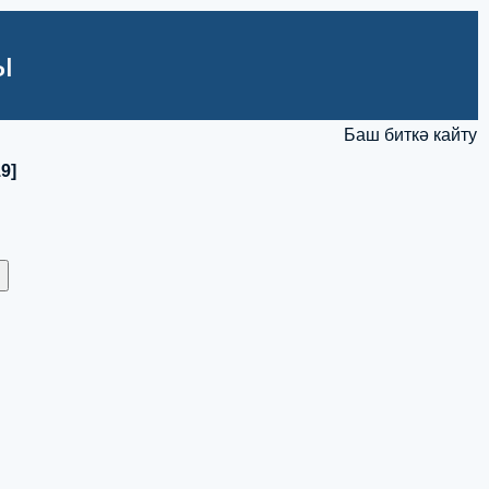
ы
Баш биткә кайту
9]