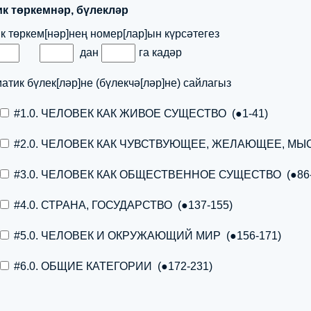
к төркемнәр, бүлекләр
к төркем[нәр]нең номер[лар]ын күрсәтегез
дан
га кадәр
матик бүлек[ләр]не (бүлекчә[ләр]не) сайлагыз
#1.0. ЧЕЛОВЕК КАК ЖИВОЕ СУЩЕСТВО (●1-41)
#2.0. ЧЕЛОВЕК КАК ЧУВСТВУЮЩЕЕ, ЖЕЛАЮЩЕЕ, МЫ
#3.0. ЧЕЛОВЕК КАК ОБЩЕСТВЕННОЕ СУЩЕСТВО (●86-
#4.0. СТРАНА, ГОСУДАРСТВО (●137-155)
#5.0. ЧЕЛОВЕК И ОКРУЖАЮЩИЙ МИР (●156-171)
#6.0. ОБЩИЕ КАТЕГОРИИ (●172-231)