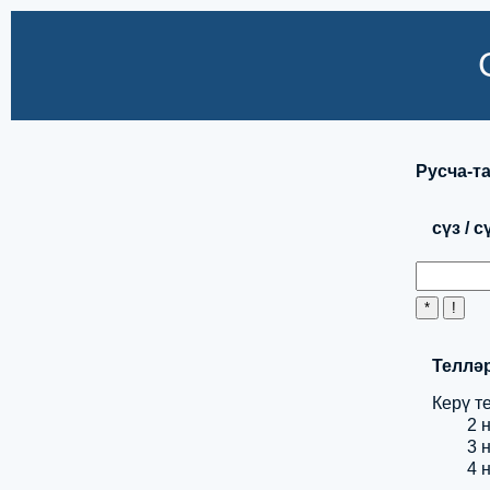
Русча-та
сүз / 
Теллә
Керү те
2 нч
3 нч
4 нч