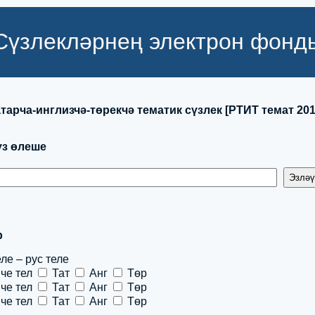
Сүзлекләрнең электрон фонд
тарча-инглизчә-төрекчә тематик сүзлек [РТИТ темат 201
сүз өлеше
р
ле – рус теле
е тел
Тат
Анг
Төр
е тел
Тат
Анг
Төр
е тел
Тат
Анг
Төр