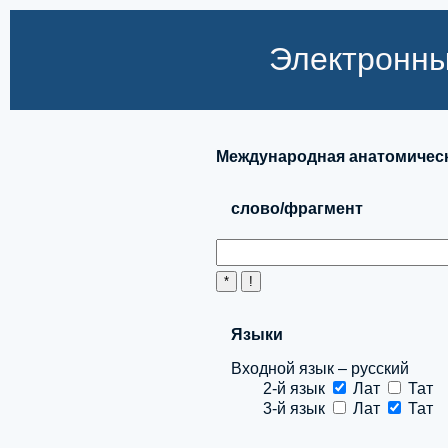
Электронны
Международная анатомическ
слово/фрагмент
Языки
Входной язык – русский
2-й язык
Лат
Тат
3-й язык
Лат
Тат