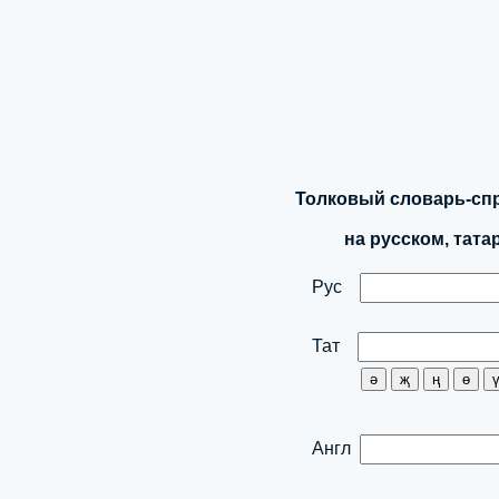
Толковый словарь-спр
на русском, татарск
Рус
Тат
Англ