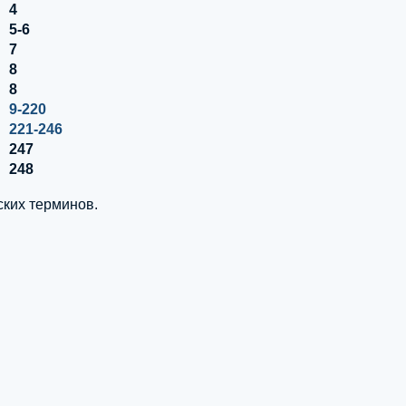
4
5-6
7
8
8
9-220
221-246
247
248
ских терминов.