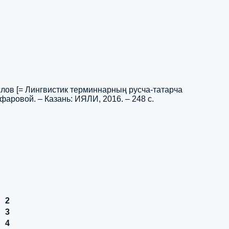
слов [= Лингвистик терминнарның русча-татарча
ффаровой. – Казань: ИЯЛИ, 2016. – 248 с.
2
3
4