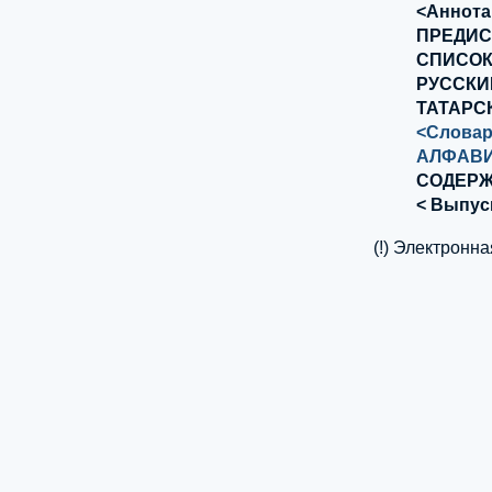
<Аннота
ПРЕДИ
СПИСОК
РУССКИ
ТАТАРС
<Словар
АЛФАВИ
СОДЕР
< Выпус
(!) Электронн