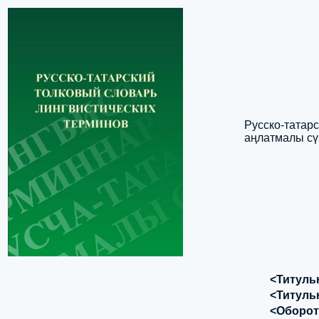
Русско-татарс
аңлатмалы сүз
<Титуль
<Титуль
<Оборот