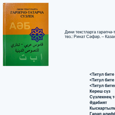
Дини текстларга гарәпчә-т
төз.: Ринат Сәфәр. – Казан
<Титул бите
<Титул бите 
<Титул бите
Кереш сүз
Сүзлекнең 
Әдәбият
Кыскартыл
Гарәп әлиф